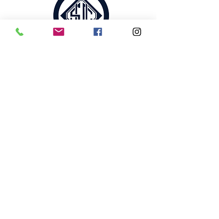
RÉSEAUX SOCIAUX
E-MAIL
usrugbycastillon@orange.fr
ADRESSE
22 AVENUE DU STADE 33350
STADE MIRAMBEAU
©2020 par Union Sportive Castillonnaise. Créé