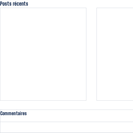
Posts récents
MIRAMBEAU MAG DU 05/04
MIRAMBEAU MA
Commentaires
Retrouvez le Mirambeau Mag de la J15
Retrouvez le M
contre le CA LORMONT.
contre le Stade 