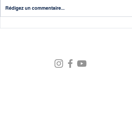
Rédigez un commentaire...
RÉSEAUX SOCIAUX
ADRESSE
22 AVENUE DU STADE 33350
STADE MIRAMBEAU